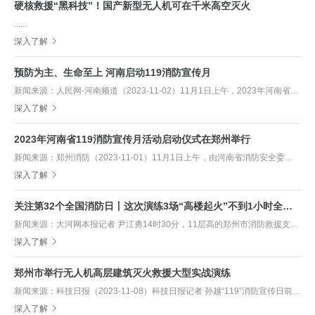
硬核救援“黑科技”！国产新型无人机可在千米高空灭火
......
深入了解
预防为主、生命至上 河南启动119消防宣传月
新闻来源：人民网-河南频道（2023-11-02）11月1日上午，2023年河南省119消防宣传月活动启动仪式举行，今年消防宣传月期间，全省各地将广泛开展消防宣......
深入了解
2023年河南省119消防宣传月活动启动仪式在郑州举行
新闻来源：郑州消防（2023-11-01）11月1日上午，由河南省消防安全委员会主办，郑州市消防安全委员会协办的习近平总书记向国家综合性消防救援队伍授旗致训词五......
深入了解
关注第32个全国消防日丨这次演练3场“高楼起火”不到1小时全部被扑灭 我省无人机装备破解高楼灭火难题
新闻来源：大河网本报记者 尹江勇14时30分，11层高的郑州市消防救援支队培训中心训练塔楼体浓烟滚滚，一架红色涂装的消防无人机迅速起飞，吊装消防水带对准着火部位......
深入了解
郑州市举行无人机高层建筑灭火救援大型实战演练
新闻来源：科技日报（2023-11-08）科技日报记者 孙越“119”消防宣传日前夕，国家消防救援局无人机灭火救援综合装备试点示范演练活动在河南省郑州市举行。本......
深入了解