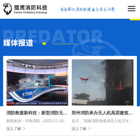
媒体报道
消防救援新科技：新型消防无人机 灭火高度可达千米
郑州消防承办无人机高层建筑灭火救援大型实战演练
新闻来源：河南消防（2023-11-16）11月12日，央视新闻频道新闻直播间播出特别策划栏目《科技推动力》介绍我国消防救援中的科技力量。针对高层建筑火灾救援这......
近日，“国家消防救援局无人机灭火救援综合装备成果试点示范演练”活动，在郑州市消防救援支队消防培训基地举行，无人机灭火救援装备作为新消防科研成果，现场展示了高层建......
深入了解
深入了解