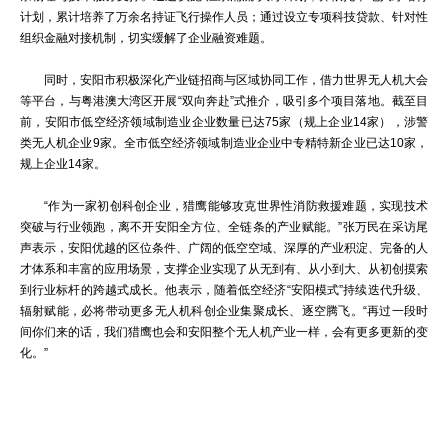
计划，累计培养了万余名持证飞行操作人员；通过设立专项科技贷款、针对性
组织金融对接机制，切实缓解了企业融资难题。
同时，安阳市积极‌深化产业链招商与区域协同工作，‌借力世界无人机大会
等平台，‌与粤港澳大湾区开展“双向奔赴”式推介‌，吸引多个项目落地。截至目
前，安阳市低空经济领域制造业企业数量已达75家（规上企业14家），涉警
类无人机企业9家。全市低空经济领域制造业企业中专精特新企业已达10家，
规上企业14家。
“作为一家初创科创企业，猎鹰能够攻克世界性消防救援难题，实现技术
突破与行业领跑，离不开安阳全方位、全链条的产业赋能。”张万民在采访尾
声表示，安阳优越的区位条件、广阔的低空空域、深厚的产业积淀、完备的人
才体系和丰富的应用场景，支撑企业实现了从无到有、从小到大、从初创摸索
到行业标杆的跨越式成长。他表示，随着低空经济“安阳模式”持续迭代升级、
辐射赋能，必将带动更多无人机科创企业集聚成长、逐空腾飞。“再过一段时
间你们来的话，我们猎鹰也会和安阳整个无人机产业一样，会有更多更新的变
化。”