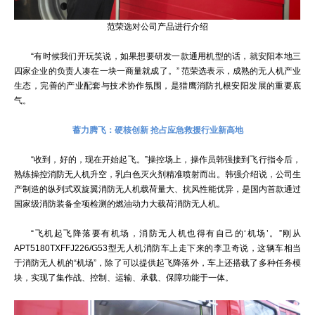
范荣选对公司产品进行介绍
“有时候我们开玩笑说，如果想要研发一款通用机型的话，就安阳本地三
四家企业的负责人凑在一块一商量就成了。” 范荣选表示，成熟的无人机产业
生态，完善的产业配套与技术协作氛围，是猎鹰消防扎根安阳发展的重要底
气。
蓄力腾飞：硬核创新 抢占应急救援行业新高地
“收到，好的，现在开始起飞。”操控场上，操作员韩强接到飞行指令后，
熟练操控消防无人机升空，乳白色灭火剂精准喷射而出。韩强介绍说，公司生
产制造的纵列式双旋翼消防无人机载荷量大、抗风性能优异，是国内首款通过
国家级消防装备全项检测的燃油动力大载荷消防无人机。
“飞机起飞降落要有机场，消防无人机也得有自己的‘机场’。”刚从
APT5180TXFFJ226/G53型无人机消防车上走下来的李卫奇说，这辆车相当
于消防无人机的“机场”，除了可以提供起飞降落外，车上还搭载了多种任务模
块，实现了集作战、控制、运输、承载、保障功能于一体。