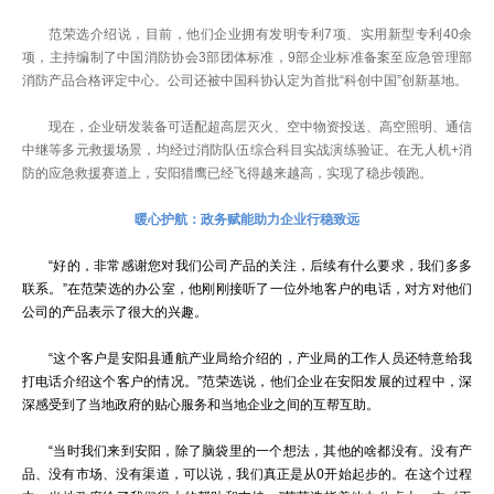
范荣选介绍说，目前，他们企业拥有发明专利7项、实用新型专利40余
项，主持编制了中国消防协会3部团体标准，9部企业标准备案至应急管理部
消防产品合格评定中心。公司还被中国科协认定为首批“科创中国”创新基地。
现在，企业研发装备可适配超高层灭火、空中物资投送、高空照明、通信
中继等多元救援场景，均经过消防队伍综合科目实战演练验证。在无人机+消
防的应急救援赛道上，安阳猎鹰已经飞得越来越高，实现了稳步领跑。
暖心护航：政务赋能助力企业行稳致远
“好的，非常感谢您对我们公司产品的关注，后续有什么要求，我们多多
联系。”在范荣选的办公室，他刚刚接听了一位外地客户的电话，对方对他们
公司的产品表示了很大的兴趣。
“这个客户是安阳县通航产业局给介绍的，产业局的工作人员还特意给我
打电话介绍这个客户的情况。”范荣选说，他们企业在安阳发展的过程中，深
深感受到了当地政府的贴心服务和当地企业之间的互帮互助。
“当时我们来到安阳，除了脑袋里的一个想法，其他的啥都没有。没有产
品、没有市场、没有渠道，可以说，我们真正是从0开始起步的。在这个过程