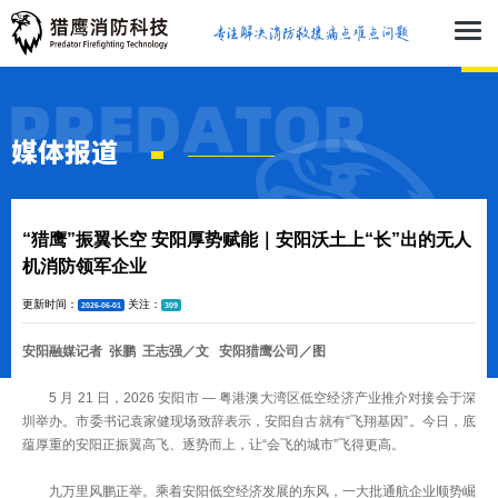
媒体报道
“猎鹰”振翼长空 安阳厚势赋能｜安阳沃土上“长”出的无人
机消防领军企业
更新时间：
关注：
2026-06-01
309
安阳融媒记者 张鹏 王志强／文 安阳猎鹰公司／图
5 月 21 日，2026 安阳市 — 粤港澳大湾区低空经济产业推介对接会于深
圳举办。市委书记袁家健现场致辞表示，安阳自古就有“飞翔基因”。今日，底
蕴厚重的安阳正振翼高飞、逐势而上，让“会飞的城市”飞得更高。
九万里风鹏正举。乘着安阳低空经济发展的东风，一大批通航企业顺势崛