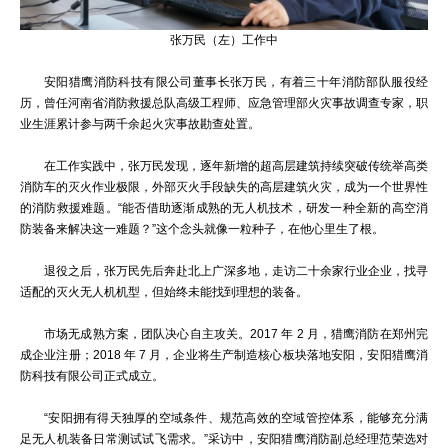
张万民（左）工作中
安阳猎鹰消防科技有限公司董事长张万民，有着三十年消防部队服役经
历，曾任河南省消防救援总队高级工程师、应急管理部火灾事故调查专家，职
业生涯累计参与两千余起火灾事故勘查处置。
在工作实践中，张万民发现，逐年新增的超高层建筑持续突破传统举高类
消防车的灭火作业极限，外部灭火手段缺失的高层建筑火灾，成为一个世界性
的消防救援难题。“能否借助逐渐成熟的无人机技术，研发一种全新的高空消
防装备来解决这一难题？”这个念头就像一粒种子，在他心里生了根。
退役之后，张万民先后奔赴北上广深多地，走访二十余家行业企业，找寻
适配的灭火无人机机型，但始终未能找到理想的装备。
市场无成熟方案，团队决心自主攻关。2017 年 2 月，猎鹰消防在郑州完
成企业注册；2018 年 7 月，企业将生产制造核心板块落地安阳，安阳猎鹰消
防科技有限公司正式成立。
“安阳拥有得天独厚的空域条件、规范高效的空域管控体系，能够充分满
足无人机装备日常测试试飞需求。”采访中，安阳猎鹰消防副总经理范荣选对