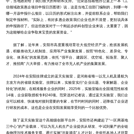
中，当地政府给了我们很大的帮助和支持。”范荣选指着他办公桌上一本《工
信领域政策惠企项目申报日历图谱》说，这是当地工信部门编制的，到哪一年
哪一月该申报什么项目，以日历的形式标注出来，并提前联系企业，帮助我们
制定申报材料。“实际上，有好多惠企政策我们企业也并不清楚，更别说具体
的申报路径了。但这些政策对于一个刚起步的科创型企业来说，太重要了，因
为这能够给企业争取来宝贵的发展资金。”
据了解，近年来，安阳市高度重视培育壮大低空经济产业，抢抓发展机
遇，积极推动无人机制造、应用等产业集聚发展，按照“特色化 、差异化、专
业化、体系化”的发展思路，依托 “强平台、建园区、优空域、拓场景、聚人
才、推招商” 六大举措，有力推动了全市无人机产业的集聚发展。
2024年在安阳挂牌成立的‌蓝天实验室，‌是河南省唯一以无人机及通航为
主攻方向的省级实验室。挂牌以来，实验室实行“企业出题、专家解题、企业
转化”的机制，在精准服务企业的同时，2025年，实验室输出全国规范性标准
14项，企业获取授权专利240项。范荣选对记者说，通过蓝天实验室，我们企
业可以精准、快速地对接到需要的专家，在节约时间的同时，还降低了企业进
行研发的成本。这也是企业在安阳发展能享受到的一个比较优势。
除了蓝天实验室这个高能级创新平台外，安阳市还‌构建起了“一区两基地
三中心”的产业载体‌，可以为无人机生产企业提供从研发、中试到量产的全链
条物理与技术服务支撑。通过实施“洹泉涌流”人才计划，并依托本地人才培育