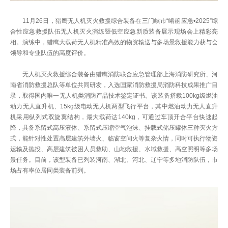
11月26日，猎鹰无人机灭火救援综合装备在三门峡市“崤函应急•2025”综
合性应急救援队伍无人机灭火演练暨低空应急新质装备展示现场会上精彩亮
相。演练中，猎鹰大载荷无人机精准高效的物资输送与多场景救援能力获与会
领导和专业队伍的高度评价。
无人机灭火救援综合装备由猎鹰消防联合应急管理部上海消防研究所、河
南省消防救援总队等单位共同研发，入选国家消防救援局消防科技成果推广目
录，取得国内唯一无人机类消防产品技术鉴定证书。该装备搭载100kg级燃油
动力无人直升机、15kg级电动无人机两型飞行平台，其中燃油动力无人直升
机采用纵列式双旋翼结构，最大载荷达140kg，可通过车顶开合平台快速起
降，具备系留式高压液体、系留式压缩空气泡沫、挂载式储压罐体三种灭火方
式，能针对性处置高层建筑外墙火、临窗空间火等复杂火情，同时可执行物资
运输及抛投、高层建筑被困人员救助、山地救援、水域救援、高空照明等多场
景任务。目前，该型装备已列装河南、湖北、河北、辽宁等多地消防队伍，市
场占有率位居同类装备前列。